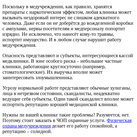
Поскольку в медучреждении, как правило, хранятся
препараты с наркотическим эффектом, любая клиника может
вызывать нездоровый интерес не слишком адекватного
человека. Даже если он не доберётся до вожделенной коробки
с ампулами, нервы посетителям и медперсоналу попортит
изрядно. Не исключено, что нанесёт кому-то травмы,
испортит имущество. И в любом случае нарушит работу
медучреждения.
Опасность представляют и субъекты, интересующиеся кассой
медклиники. В зоне особого риска – небольшие частные
клиники, работающие круглосуточно (например,
стоматологические). Их выручка вполне может
заинтересовать злоумышленника.
Угрозу нормальной работе представляют обычные хулиганы,
лица в нетрезвом состоянии, скандалисты, неадекватно
ведущие себя субъекты. Один такой скандалист вполне может
испортить репутацию хорошей медицинской клиники.
Нужны ли вашей клинике такие проблемы? Разумеется, нет.
Поэтому стоит заказать в ЧОП охранные услуги.
Физическая
охрана медучреждения
делает его работу спокойной, а
репутацию – солидной.