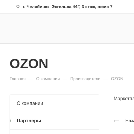
г. Челябинск, Энгельса 44Г, 3 этаж, офис 7
OZON
Главная
—
О компании
—
Производители
—
OZON
Маркетп
О компании
Наз
Партнеры